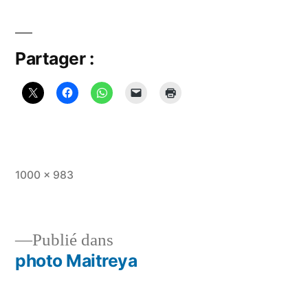
Partager :
Taille
1000 × 983
originale
Publié dans
photo Maitreya
Navigation
de