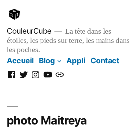
Aller
au
contenu
CouleurCube
La tête dans les
étoiles, les pieds sur terre, les mains dans
les poches.
Accueil
Blog
Appli
Contact
Facebook
Twitter
Instagram
YouTube
Simplybook
photo Maitreya