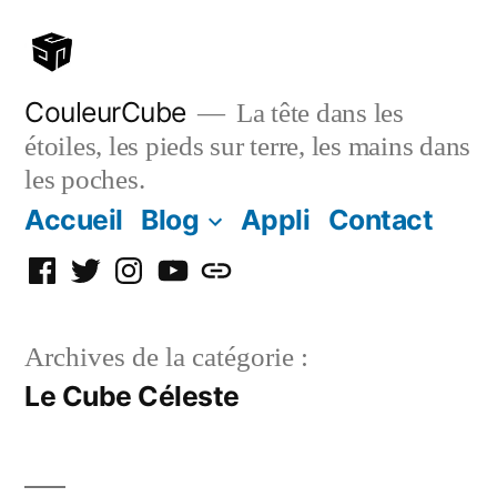
Aller
au
contenu
CouleurCube
La tête dans les
étoiles, les pieds sur terre, les mains dans
les poches.
Accueil
Blog
Appli
Contact
Facebook
Twitter
Instagram
YouTube
Simplybook
Archives de la catégorie :
Le Cube Céleste