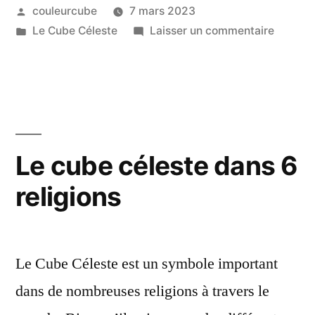
Publié
couleurcube
7 mars 2023
par
Publié
sur
Le Cube Céleste
Laisser un commentaire
dans
Le
Tessera
Le cube céleste dans 6
religions
Le Cube Céleste est un symbole important
dans de nombreuses religions à travers le