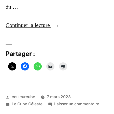
du …
« Le
Continuer la lecture
cube
de
Partager :
métatron »
Publié
couleurcube
7 mars 2023
par
Publié
sur
Le Cube Céleste
Laisser un commentaire
dans
Le