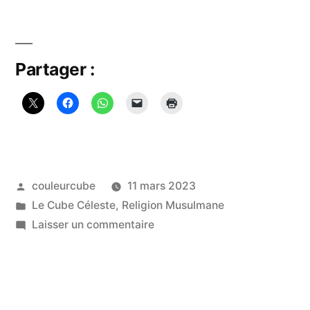
Kabba »
Partager :
Publié
couleurcube
11 mars 2023
par
Publié
Le Cube Céleste
,
Religion Musulmane
dans
sur
Laisser un commentaire
La
Kabba