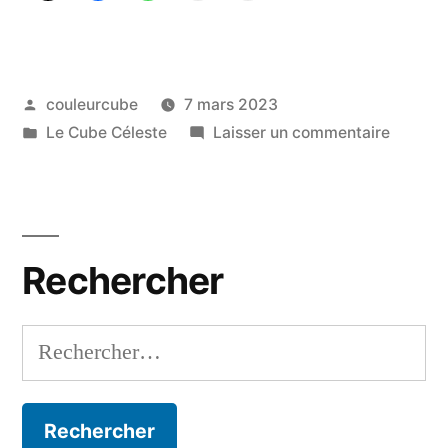
religions »
Publié
couleurcube
7 mars 2023
par
Publié
sur
Le Cube Céleste
Laisser un commentaire
dans
Le
cube
céleste
dans
Rechercher
6
religion
Rechercher :