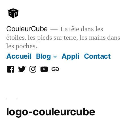
Aller
au
contenu
CouleurCube
La tête dans les
étoiles, les pieds sur terre, les mains dans
les poches.
Accueil
Blog
Appli
Contact
Facebook
Twitter
Instagram
YouTube
Simplybook
logo-couleurcube