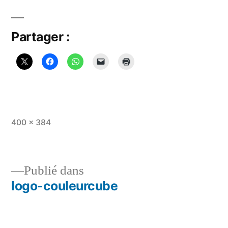
Partager :
Taille
400 × 384
originale
Publié dans
logo-couleurcube
Navigation
de