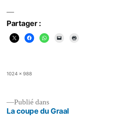
Partager :
Taille
1024 × 988
originale
Publié dans
La coupe du Graal
Navigation
de