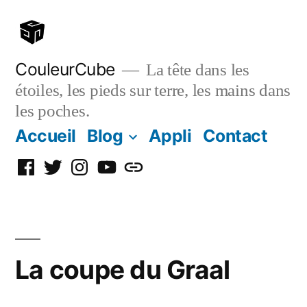
Aller
au
contenu
CouleurCube
La tête dans les
étoiles, les pieds sur terre, les mains dans
les poches.
Accueil
Blog
Appli
Contact
Facebook
Twitter
Instagram
YouTube
Simplybook
La coupe du Graal