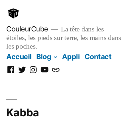
Aller
au
contenu
CouleurCube
La tête dans les
étoiles, les pieds sur terre, les mains dans
les poches.
Accueil
Blog
Appli
Contact
Facebook
Twitter
Instagram
YouTube
Simplybook
Kabba