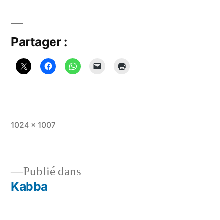
Partager :
Taille
1024 × 1007
originale
Publié dans
Kabba
Navigation
de