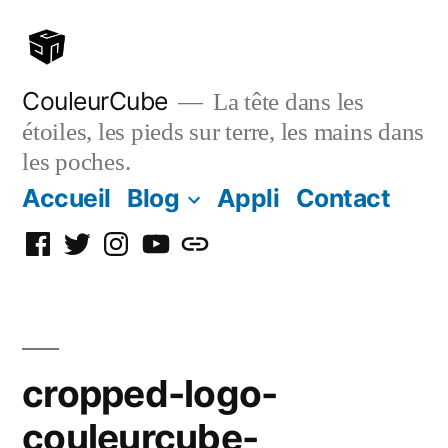
Aller
au
contenu
CouleurCube
La tête dans les
étoiles, les pieds sur terre, les mains dans
les poches.
Accueil
Blog
Appli
Contact
Facebook
Twitter
Instagram
YouTube
Simplybook
cropped-logo-
couleurcube-