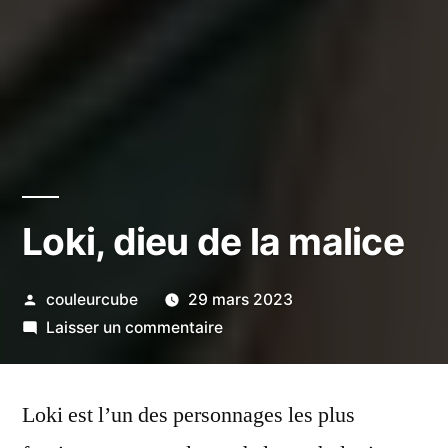
Loki, dieu de la malice
Publié
couleurcube
29 mars 2023
par
sur
Laisser un commentaire
Loki,
dieu
Loki est l’un des personnages les plus
de
la