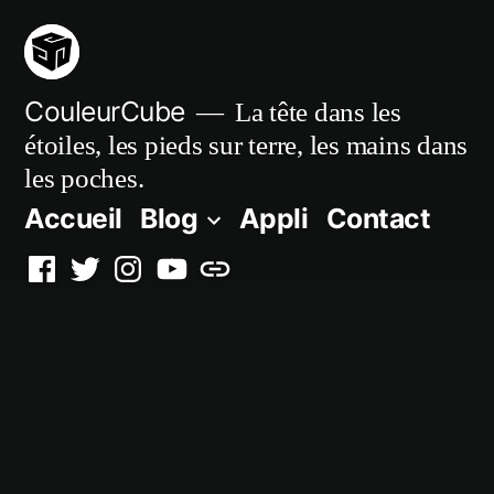
Aller
au
contenu
CouleurCube
La tête dans les
étoiles, les pieds sur terre, les mains dans
les poches.
Accueil
Blog
Appli
Contact
Facebook
Twitter
Instagram
YouTube
Simplybook