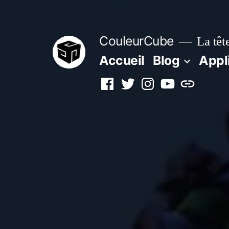
Aller
au
CouleurCube
La tête
contenu
Accueil
Blog
Appl
Facebook
Twitter
Instagram
YouTube
Simplyboo